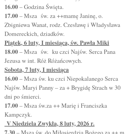
16.00
– Godzina Święta.
17.00
– Msza św. za ++mamę Janinę, o.
Zbigniewa Wanat, rodz. Czesławę i Władysława
Domereckich, dziadków.
Piątek, 6 luty, I miesiąca, św. Pawła Miki
18.00
– Msza św. ku czci Najśw. Serca Pana
Jezusa w int. Róż Różańcowych.
Sobota, 7 luty, I miesiąca
16.00
– Msza św. ku czci Niepokalanego Serca
Najśw. Maryi Panny – za + Brygidę Strach w 30
dni po śmierci.
17.00
– Msza św.za ++ Marię i Franciszka
Kampczyk.
V Niedziela Zwykła, 8 luty, 2026 r.
7.30
– Msza św. do Miłosierdzia Bożego za ++ m.