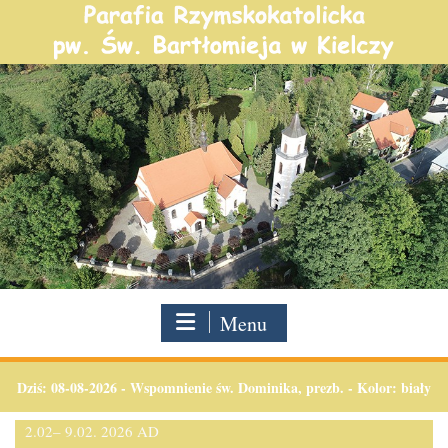
Skip
to
content
Menu
Dziś:
08-08-2026
-
Wspomnienie św. Dominika, prezb. - Kolor: biały
2.02– 9.02. 2026 AD