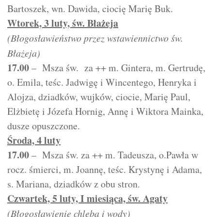
Bartoszek, wn. Dawida, ciocię Marię Buk.
Wtorek, 3 luty, św. Błażeja
(Błogosławieństwo przez wstawiennictwo św.
Błażeja)
17.00
– Msza św. za ++ m. Gintera, m. Gertrudę,
o. Emila, teśc. Jadwigę i Wincentego, Henryka i
Alojza, dziadków, wujków, ciocie, Marię Paul,
Elżbietę i Józefa Hornig, Annę i Wiktora Mainka,
dusze opuszczone.
Środa, 4 luty
17.00
– Msza św. za ++ m. Tadeusza, o.Pawła w
rocz. śmierci, m. Joannę, teśc. Krystynę i Adama,
s. Mariana, dziadków z obu stron.
Czwartek, 5 luty, I miesiąca, św. Agaty
(Błogosławienie chleba i wody)