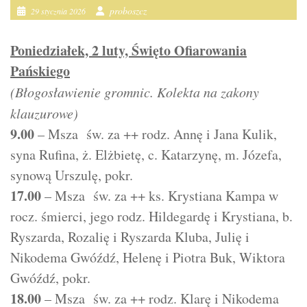
proboszcz
29 stycznia 2026
Poniedziałek, 2 luty, Święto Ofiarowania
Pańskiego
(Błogosławienie gromnic. Kolekta na zakony
klauzurowe)
9.00
– Msza św. za ++ rodz. Annę i Jana Kulik,
syna Rufina, ż. Elżbietę, c. Katarzynę, m. Józefa,
synową Urszulę, pokr.
17.00
– Msza św. za ++ ks. Krystiana Kampa w
rocz. śmierci, jego rodz. Hildegardę i Krystiana, b.
Ryszarda, Rozalię i Ryszarda Kluba, Julię i
Nikodema Gwóźdź, Helenę i Piotra Buk, Wiktora
Gwóźdź, pokr.
18.00
– Msza św. za ++ rodz. Klarę i Nikodema