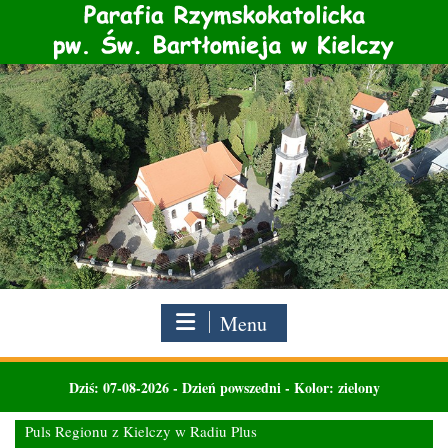
Skip
to
content
Menu
Dziś:
07-08-2026
-
Dzień powszedni - Kolor: zielony
Puls Regionu z Kielczy w Radiu Plus