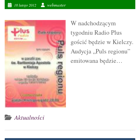
webmaster
18 lutego 2012
W
nadchodzącym
tygodniu Radio Plus
gościć będzie w Kielczy.
Audycja „Puls regionu”
emitowana będzie…
Aktualności
Nawigacja