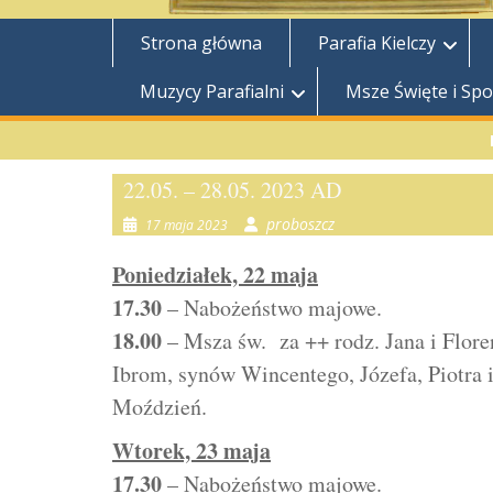
Strona główna
Parafia Kielczy
Muzycy Parafialni
Msze Święte i Sp
22.05. – 28.05. 2023 AD
proboszcz
17 maja 2023
Poniedziałek, 22 maja
17.30
– Nabożeństwo majowe.
18.00
– Msza św. za ++ rodz. Jana i Flor
Ibrom, synów Wincentego, Józefa, Piotra i
Moździeń.
Wtorek, 23 maja
17.30
– Nabożeństwo majowe.