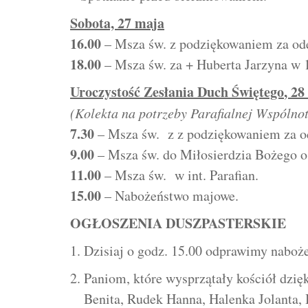
Sobota, 27 maja
16.00
– Msza św. z podziękowaniem za odeb
18.00
– Msza św. za + Huberta Jarzyna w 1
Uroczystość Zesłania Duch Świętego
, 28
(Kolekta na potrzeby Parafialnej Wspólno
7.30
– Msza św. z z podziękowaniem za ode
9.00
– Msza św. do Miłosierdzia Bożego o 
11.00
– Msza św. w int. Parafian.
15.00
– Nabożeństwo majowe.
OGŁOSZENIA DUSZPASTERSKIE
Dzisiaj o godz. 15.00 odprawimy naboż
Paniom, które wysprzątały kościół dzię
Benita, Rudek Hanna, Halenka Jolanta, 