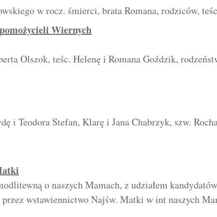
skiego w rocz. śmierci, brata Romana, rodziców, teś
pomożycieli Wiernych
rta Olszok, teśc. Helenę i Romana Goździk, rodzeństw
dę i Teodora Stefan, Klarę i Jana Chabrzyk, szw. Rocha,
Matki
odlitewną o naszych Mamach, z udziałem kandydatów
 przez wstawiennictwo Najśw. Matki w int naszych Ma