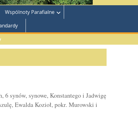
Wspólnoty Parafialne
tandardy
y
, 6 synów, synowe, Konstantego i Jadwigę
rszulę, Ewalda Kozioł, pokr. Murowski i