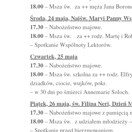
18.00
– Msza św. za ++ męża Jana Boronow
Środa, 24
maja, Najśw. Maryi Panny Ws
17.30
– Nabożeństwo majowe.
18.00
– Msza św. za ++ rodz. Martę i Robe
– Spotkanie Wspólnoty Lektorów.
Czwartek, 25 maja
17.30
– Nabożeństwo majowe.
18.00
– Msza św. szkolna za ++ rodz. Elfry
dziadków, ciocie, wujków, pokr.
– w 30 dni po śmierci Annemarie Soloch.
Piątek, 26 maja, św. Filipa Neri, Dzień 
17.30
– Nabożeństwo majowe z pamięcią m
18.00
– Msza św. z udziałem młodzieży –
– Spotkanie przed bierzmowaniem.