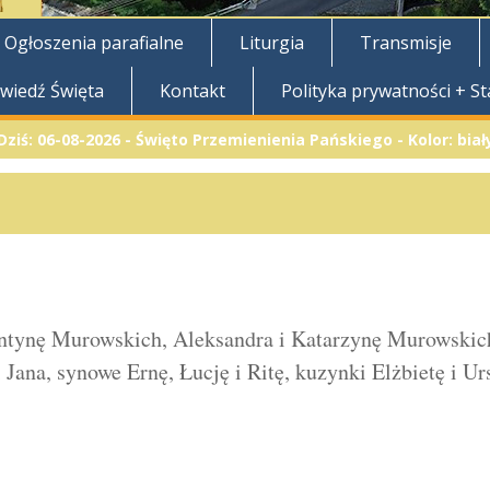
Ogłoszenia parafialne
Liturgia
Transmisje
owiedź Święta
Kontakt
Polityka prywatności + S
Dziś:
06-08-2026
-
Święto Przemienienia Pańskiego - Kolor: biał
entynę Murowskich, Aleksandra i Katarzynę Murowskich
 Jana, synowe Ernę, Łucję i Ritę, kuzynki Elżbietę i U