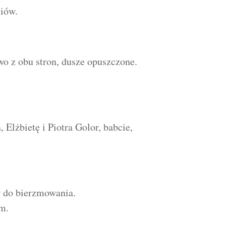
ciów.
o z obu stron, dusze opuszczone.
 Elżbietę i Piotra Golor, babcie,
 do bierzmowania.
m.