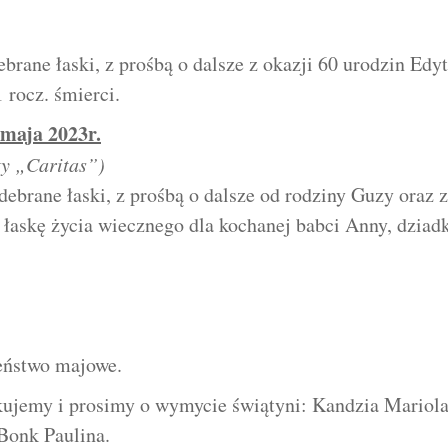
rane łaski, z prośbą o dalsze z okazji 60 urodzin Edy
 rocz. śmierci.
 maja 2023r.
ty „Caritas”)
brane łaski, z prośbą o dalsze od rodziny Guzy oraz z
łaskę życia wiecznego dla kochanej babci Anny, dziadka 
eństwo majowe.
kujemy i pr
osimy o wymycie świątyni: Kandzia Mariola
Bonk Paulina.