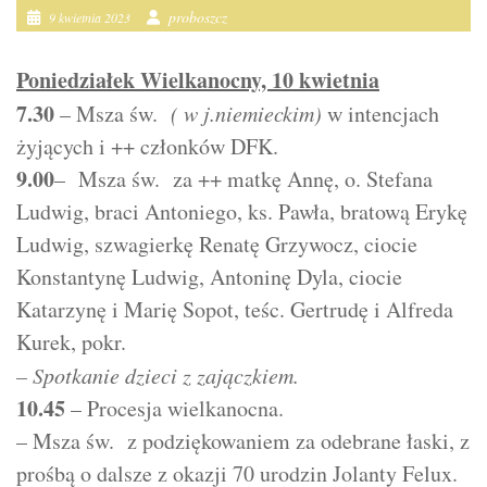
proboszcz
9 kwietnia 2023
Poniedziałek Wielkanocny, 10 kwietnia
7.30
– Msza św.
( w j.niemieckim)
w intencjach
żyjących i ++ członków DFK.
9.00
– Msza św. za ++ matkę Annę, o. Stefana
Ludwig, braci Antoniego, ks. Pawła, bratową Erykę
Ludwig, szwagierkę Renatę Grzywocz, ciocie
Konstantynę Ludwig, Antoninę Dyla, ciocie
Katarzynę i Marię Sopot, teśc. Gertrudę i Alfreda
Kurek, pokr.
– Spotkanie dzieci z zajączkiem.
10.45
– Procesja wielkanocna.
– Msza św. z podziękowaniem za odebrane łaski, z
prośbą o dalsze z okazji 70 urodzin Jolanty Felux.