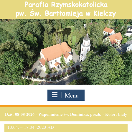
Skip
to
content
Menu
Dziś:
08-08-2026
-
Wspomnienie św. Dominika, prezb. - Kolor: biały
10.04. – 17.04. 2023 AD