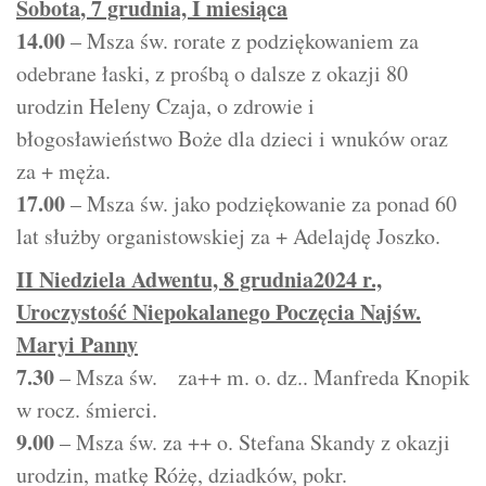
Sobota
, 7 grudnia, I miesiąca
14.00
– Msza św. rorate z podziękowaniem za
odebrane łaski, z prośbą o dalsze z okazji 80
urodzin Heleny Czaja, o zdrowie i
błogosławieństwo Boże dla dzieci i wnuków oraz
za + męża.
17.00
– Msza św. jako podziękowanie za ponad 60
lat służby organistowskiej za + Adelajdę Joszko.
II Niedziela Adwentu, 8 grudnia2024 r.,
Uroczystość Niepokalanego Poczęcia Najśw.
Maryi Panny
7.30
– Msza św. za++ m. o. dz.. Manfreda Knopik
w rocz. śmierci.
9.00
– Msza św. za ++ o. Stefana Skandy z okazji
urodzin, matkę Różę, dziadków, pokr.