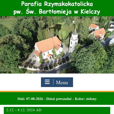
Skip
to
content
Menu
Dziś:
07-08-2026
-
Dzień powszedni - Kolor: zielony
2.12 – 8.12. 2024 AD