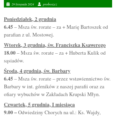
proboszcz
29 listopada 2024
Poniedziałek, 2 grudnia
6.45
– Msza św. rorate – za + Marię Bartoszek od
parafian z ul. Mostowej.
Wtorek, 3 grudnia, św. Franciszka Ksawerego
18.00
– Msza św. rorate – za + Huberta Kulik od
sąsiadów.
Środa
, 4 grudnia, św. Barbary
6.45
– Msza św. rorate – przez wstawiennictwo św.
Barbary w int. górników z naszej parafii oraz za
ofiary wybuchów w Zakładach Krupski Młyn.
Czwartek, 5 grudnia, I miesiąca
9.00 –
Odwiedziny Chorych na ul.: Ks. Wajdy,