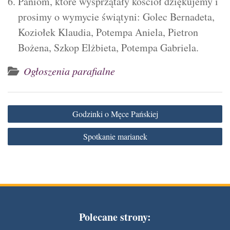
Paniom, które wysprzątały kościół dziękujemy i
prosimy o wymycie świątyni: Golec Bernadeta,
Koziołek Klaudia, Potempa Aniela, Pietron
Bożena, Szkop Elżbieta, Potempa Gabriela.
Ogłoszenia parafialne
Nawigacja
Godzinki o Męce Pańskiej
wpisu
Spotkanie marianek
Polecane strony: