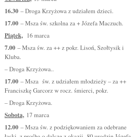
16.30
– Droga Krzyżowa z udziałem dzieci.
17.00
– Msza św. szkolna za + Józefa Maczuch.
Piątek,
16 marca
7.00
– Msza św. za ++ z pokr. Lisoń, Szołtysik i
Kluba.
– Droga Krzyżowa..
17.00
– Msza św. z udziałem młodzieży – za ++
Franciszkę Garcorz w rocz. śmierci, pokr.
– Droga Krzyżowa.
Sobota,
17 marca
12.00
– Msza św. z podziękowaniem za odebrane
łaski, z prośbą o dalsze z okazji 80 urodzin Józefa