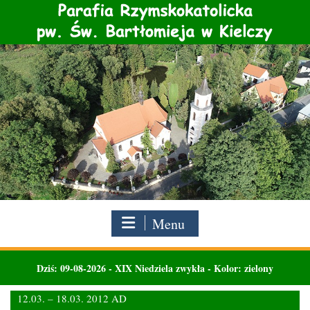
Skip
to
content
Menu
Dziś:
09-08-2026
-
XIX Niedziela zwykła - Kolor: zielony
12.03. – 18.03. 2012 AD