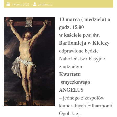
proboszcz
3 marca 2022
13 marca ( niedziela) o
godz. 15.00
w kościele p.w. św.
Bartłomieja w Kielczy
odprawione będzie
Nabożeństwo Pasyjne
z udziałem
Kwartetu
smyczkowego
ANGELUS
– jednego z zespołów
kameralnych Filharmonii
Opolskiej.