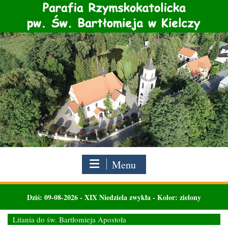
Skip
to
content
Menu
Dziś:
09-08-2026
-
XIX Niedziela zwykła - Kolor: zielony
Litania do św. Bartłomieja Apostoła